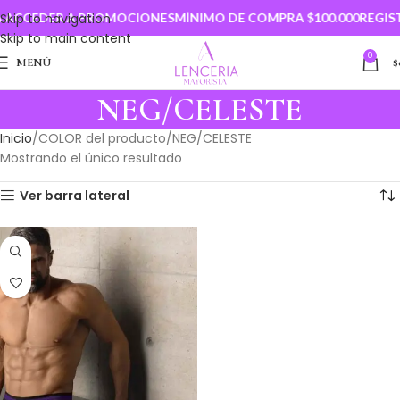
 ACCEDER A PROMOCIONES
Skip to navigation
MÍNIMO DE COMPRA $100.000
REGIST
Skip to main content
0
MENÚ
$
NEG/CELESTE
Inicio
COLOR del producto
NEG/CELESTE
Mostrando el único resultado
Ver barra lateral