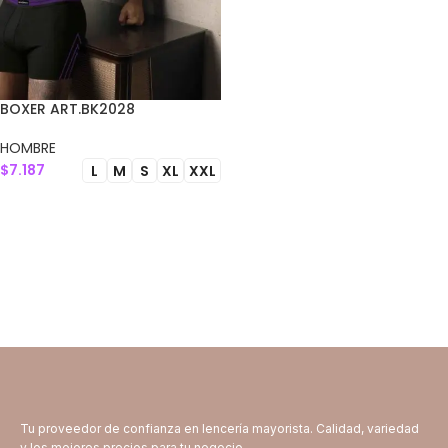
BOXER ART.BK2028
HOMBRE
$
7.187
L
M
S
XL
XXL
SELECCIONAR OPCIONES
Tu proveedor de confianza en lencería mayorista. Calidad, variedad
y los mejores precios para tu negocio.