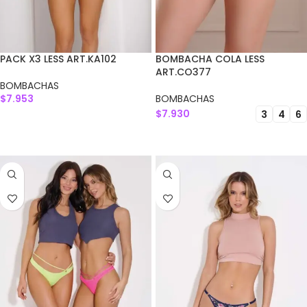
PACK X3 LESS ART.KA102
BOMBACHA COLA LESS
ART.CO377
BOMBACHAS
$
7.953
BOMBACHAS
$
7.930
3
4
6
AGREGAR AL CARRITO
SELECCIONAR OPCIONES