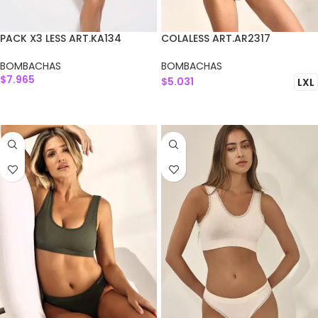
PACK X3 LESS ART.KA134
COLALESS ART.AR2317
BOMBACHAS
BOMBACHAS
$
7.965
$
5.031
LXL
AGREGAR AL CARRITO
SELECCIONAR OPCIONES