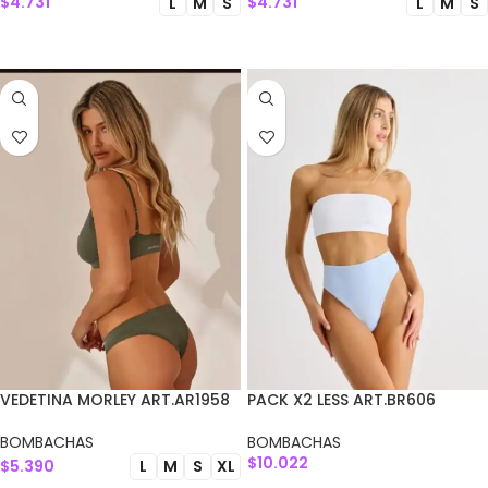
$
4.731
$
4.731
L
M
S
L
M
S
SELECCIONAR OPCIONES
SELECCIONAR OPCIONES
VEDETINA MORLEY ART.AR1958
PACK X2 LESS ART.BR606
BOMBACHAS
BOMBACHAS
$
10.022
$
5.390
L
M
S
XL