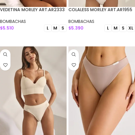
VEDETINA MORLEY ART.AR2333
COLALESS MORLEY ART.AR1955
BOMBACHAS
BOMBACHAS
$
5.510
$
5.390
L
M
S
L
M
S
XL
SELECCIONAR OPCIONES
SELECCIONAR OPCIONES