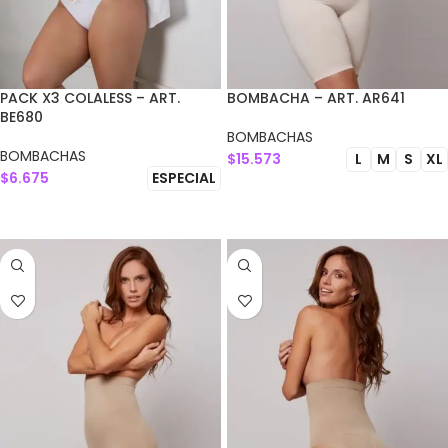
PACK X3 COLALESS – ART.
BOMBACHA – ART. AR641
BE680
BOMBACHAS
BOMBACHAS
$
15.573
L
M
S
XL
$
6.675
ESPECIAL
SELECCIONAR OPCIONES
SELECCIONAR OPCIONES