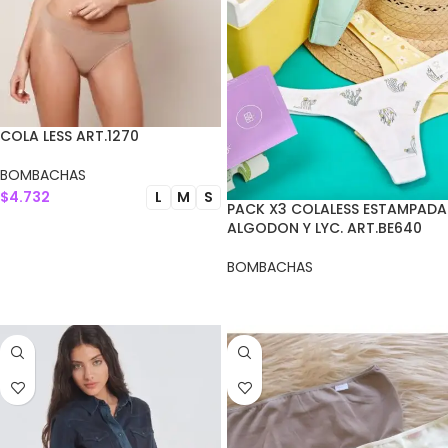
COLA LESS ART.1270
BOMBACHAS
$
4.732
L
M
S
PACK X3 COLALESS ESTAMPADA
ALGODON Y LYC. ART.BE640
SELECCIONAR OPCIONES
BOMBACHAS
LEER MÁS