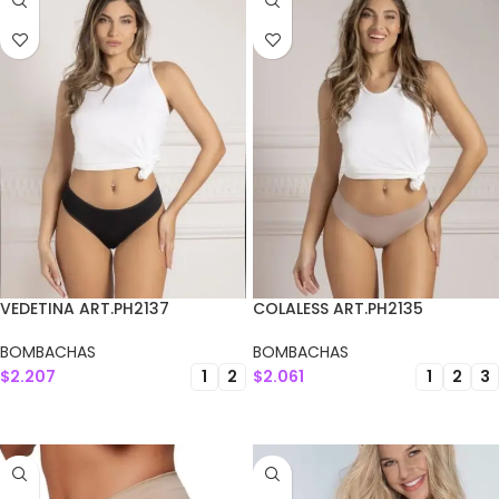
VEDETINA ART.PH2137
COLALESS ART.PH2135
BOMBACHAS
BOMBACHAS
$
2.207
$
2.061
1
2
1
2
3
SELECCIONAR OPCIONES
SELECCIONAR OPCIONES