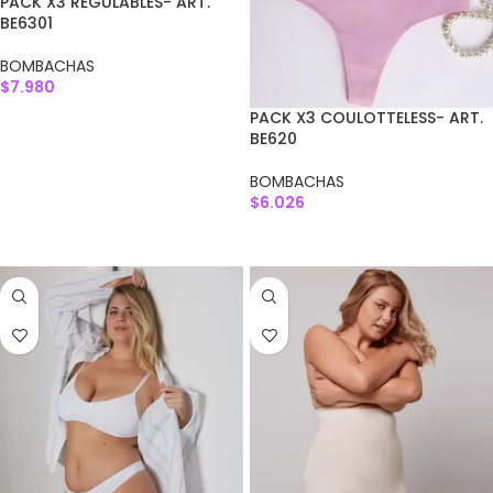
PACK X3 REGULABLES- ART.
BE6301
BOMBACHAS
$
7.980
PACK X3 COULOTTELESS- ART.
SELECCIONAR OPCIONES
BE620
BOMBACHAS
$
6.026
AGREGAR AL CARRITO