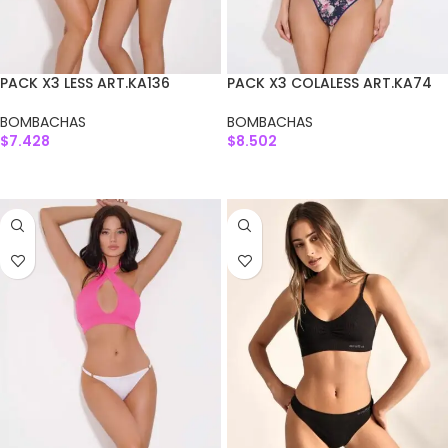
PACK X3 LESS ART.KA136
PACK X3 COLALESS ART.KA74
BOMBACHAS
BOMBACHAS
$
7.428
$
8.502
AGREGAR AL CARRITO
SELECCIONAR OPCIONES