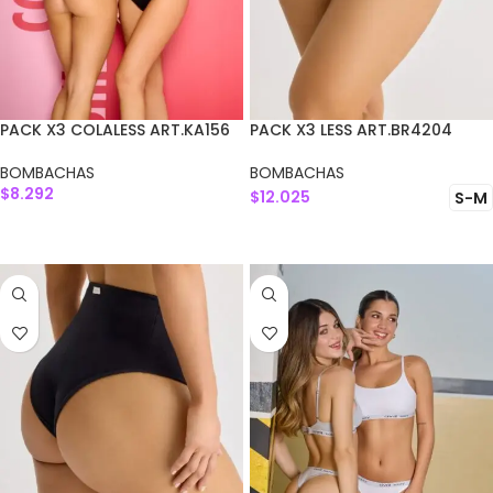
PACK X3 COLALESS ART.KA156
PACK X3 LESS ART.BR4204
BOMBACHAS
BOMBACHAS
$
8.292
$
12.025
S-M
AGREGAR AL CARRITO
SELECCIONAR OPCIONES