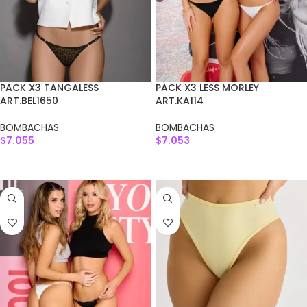
PACK X3 TANGALESS
PACK X3 LESS MORLEY
ART.BEL1650
ART.KA114
BOMBACHAS
BOMBACHAS
$
7.055
$
7.053
AGREGAR AL CARRITO
AGREGAR AL CARRITO