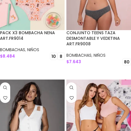
PACK X3 BOMBACHA NENA
CONJUNTO TEENS TAZA
ART.FR9014
DESMONTABLE Y VEDETINA
ART.FR9008
BOMBACHAS
,
NIÑOS
BOMBACHAS
,
NIÑOS
$
8.484
10
8
$
7.643
80
SELECCIONAR OPCIONES
SELECCIONAR OPCIONES