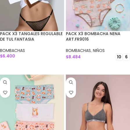
PACK X3 TANGALES REGULABLE
PACK X3 BOMBACHA NENA
DE TUL FANTASIA
ART.FR9016
BOMBACHAS
BOMBACHAS
,
NIÑOS
$
6.400
$
8.484
10
6
AGREGAR AL CARRITO
SELECCIONAR OPCIONES