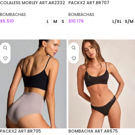
COLALESS MORLEY ART.AR2332
PACKX2 ART.BR707
BOMBACHAS
BOMBACHAS
$
5.510
$
10.176
L
M
S
L/XL
S/M
SELECCIONAR OPCIONES
SELECCIONAR OPCIONES
PACKX2 ART.BR705
BOMBACHA ART.AR675