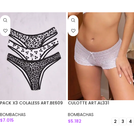
AGREGAR AL CARRITO
SELECCIONAR OPCIONES
PACK X3 COLALESS ART.BE609
CULOTTE ART.AL331
BOMBACHAS
BOMBACHAS
$
7.015
$
5.182
2
3
4
AGREGAR AL CARRITO
SELECCIONAR OPCIONES