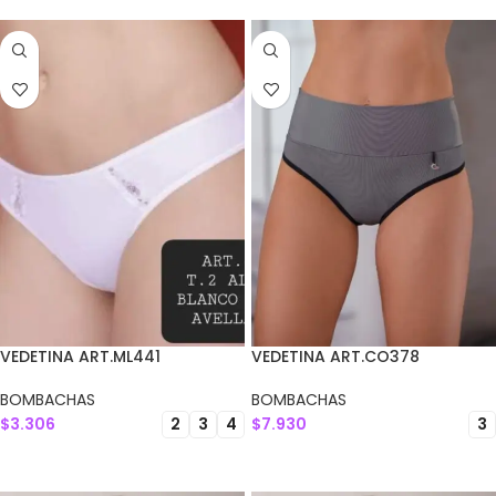
VEDETINA ART.ML441
VEDETINA ART.CO378
BOMBACHAS
BOMBACHAS
$
3.306
$
7.930
2
3
4
3
SELECCIONAR OPCIONES
SELECCIONAR OPCIONES