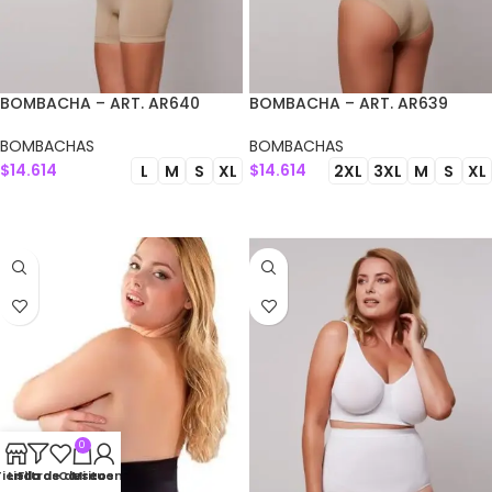
BOMBACHA – ART. AR640
BOMBACHA – ART. AR639
BOMBACHAS
BOMBACHAS
$
14.614
$
14.614
L
M
S
XL
2XL
3XL
M
S
XL
SELECCIONAR OPCIONES
SELECCIONAR OPCIONES
0
Tienda
Lista de deseos
Filtros
Carrito
Mi cuenta