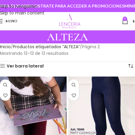
$100.000
Skip to navigation
REGISTRATE PARA ACCEDER A PROMOCIONES
MÍNIMO D
Skip to main content
0
MENÚ
$
ALTEZA
Inicio
Productos etiquetados “ALTEZA”
Página 2
Mostrando 13–13 de 13 resultados
Ver barra lateral