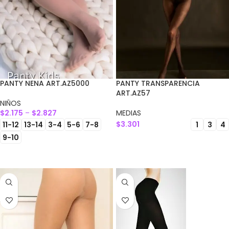
PANTY NENA ART.AZ5000
PANTY TRANSPARENCIA
ART.AZ57
NIÑOS
$
2.175
–
$
2.827
MEDIAS
$
3.301
11-12
13-14
3-4
5-6
7-8
1
3
4
9-10
SELECCIONAR OPCIONES
SELECCIONAR OPCIONES