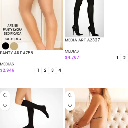
MEDIA ART.AZ327
MEDIAS
PANTY ART.AZ55
$
4.767
1
2
MEDIAS
SELECCIONAR OPCIONES
$
2.946
1
2
3
4
SELECCIONAR OPCIONES