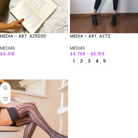
MEDIA – ART. AZ6500
MEDIA – ART. AZ72
MEDIAS
MEDIAS
$
4.418
$
4.768
–
$
5.159
1
2
3
4
5
SELECCIONAR OPCIONES
SELECCIONAR OPCIONES