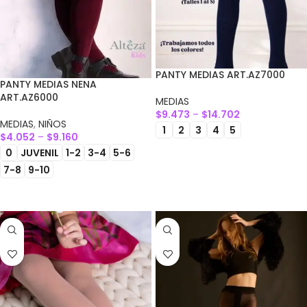
PANTY MEDIAS ART.AZ7000
PANTY MEDIAS NENA
ART.AZ6000
MEDIAS
$
9.473
–
$
14.702
MEDIAS
,
NIÑOS
1
2
3
4
5
$
4.052
–
$
9.160
0
JUVENIL
1-2
3-4
5-6
SELECCIONAR OPCIONES
7-8
9-10
SELECCIONAR OPCIONES