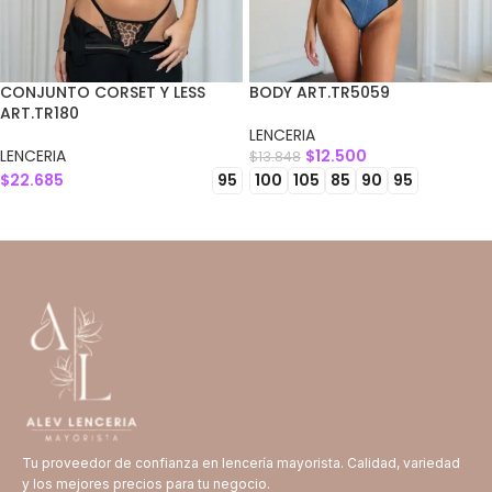
CONJUNTO CORSET Y LESS
BODY ART.TR5059
ART.TR180
LENCERIA
LENCERIA
$
12.500
$
13.848
$
22.685
95
100
105
85
90
95
SELECCIONAR OPCIONES
SELECCIONAR OPCIONES
Tu proveedor de confianza en lencería mayorista. Calidad, variedad
y los mejores precios para tu negocio.