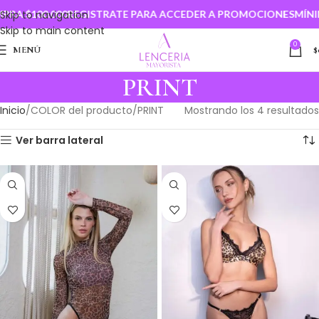
A $100.000
Skip to navigation
REGISTRATE PARA ACCEDER A PROMOCIONES
MÍNIM
Skip to main content
0
MENÚ
$
PRINT
Inicio
COLOR del producto
PRINT
Mostrando los 4 resultados
Ver barra lateral