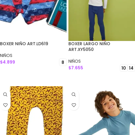
BOXER NIÑO ART.LD619
BOXER LARGO NIÑO
ART.XY5050
NIÑOS
NIÑOS
$
4.899
8
$
7.655
10
14
SELECCIONAR OPCIONES
SELECCIONAR OPCIONES