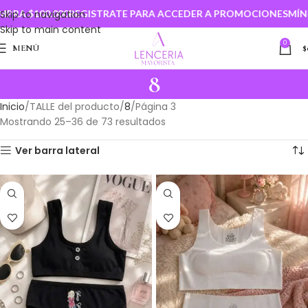
000
Skip to navigation
REGISTRATE PARA ACCEDER A PROMOCIONES
MÍNIMO DE CO
Skip to main content
0
MENÚ
$
8
Inicio
TALLE del producto
8
Página 3
Mostrando 25–36 de 73 resultados
Ver barra lateral