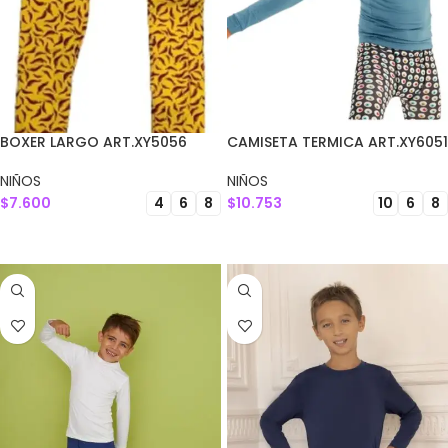
BOXER LARGO ART.XY5056
CAMISETA TERMICA ART.XY6051
NIÑOS
NIÑOS
$
7.600
$
10.753
4
6
8
10
6
8
SELECCIONAR OPCIONES
SELECCIONAR OPCIONES