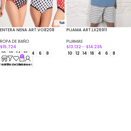
ENTERA NENA ART.VO8208
PIJAMA ART.LX26911
ROPA DE BAÑO
PIJAMAS
$
15.724
$
13.132
–
$
14.235
10
12
14
16
4
6
8
10
12
14
16
4
6
8
0
SELECCIONAR OPCIONES
SELECCIONAR OPCIONES
Tienda
Lista de deseos
Filtros
Carrito
Mi cuenta