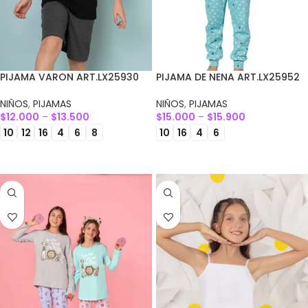
PIJAMA VARON ART.LX25930
PIJAMA DE NENA ART.LX25952
NIÑOS
,
PIJAMAS
NIÑOS
,
PIJAMAS
$
12.000
–
$
13.500
$
15.000
–
$
15.900
10
12
16
4
6
8
10
16
4
6
SELECCIONAR OPCIONES
SELECCIONAR OPCIONES