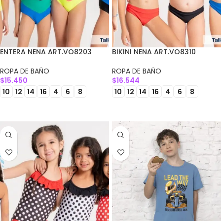
ENTERA NENA ART.VO8203
BIKINI NENA ART.VO8310
ROPA DE BAÑO
ROPA DE BAÑO
$
15.450
$
16.544
10
12
14
16
4
6
8
10
12
14
16
4
6
8
SELECCIONAR OPCIONES
SELECCIONAR OPCIONES