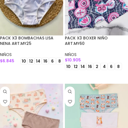
PACK X3 BOMBACHAS LISA
PACK X3 BOXER NIÑO
NENA ART.MY25
ART.MY60
NIÑOS
NIÑOS
$
10.905
$
6.845
10
12
14
16
6
8
10
12
14
16
2
4
6
8
SELECCIONAR OPCIONES
SELECCIONAR OPCIONES