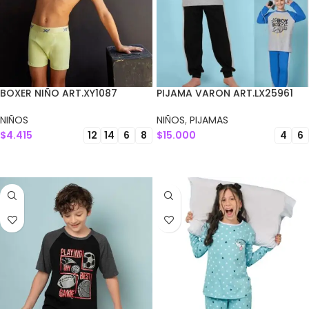
BOXER NIÑO ART.XY1087
PIJAMA VARON ART.LX25961
NIÑOS
NIÑOS
,
PIJAMAS
$
4.415
$
15.000
12
14
6
8
4
6
SELECCIONAR OPCIONES
SELECCIONAR OPCIONES