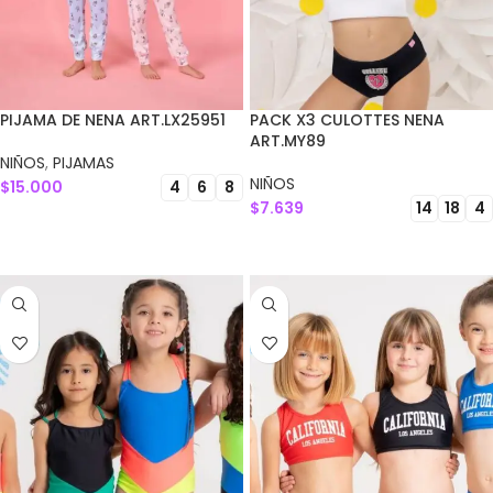
PIJAMA DE NENA ART.LX25951
PACK X3 CULOTTES NENA
ART.MY89
NIÑOS
,
PIJAMAS
NIÑOS
$
15.000
4
6
8
$
7.639
14
18
4
SELECCIONAR OPCIONES
SELECCIONAR OPCIONES