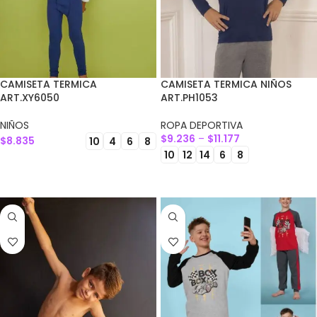
CAMISETA TERMICA
CAMISETA TERMICA NIÑOS
ART.XY6050
ART.PH1053
NIÑOS
ROPA DEPORTIVA
$
9.236
–
$
11.177
$
8.835
10
4
6
8
10
12
14
6
8
SELECCIONAR OPCIONES
SELECCIONAR OPCIONES