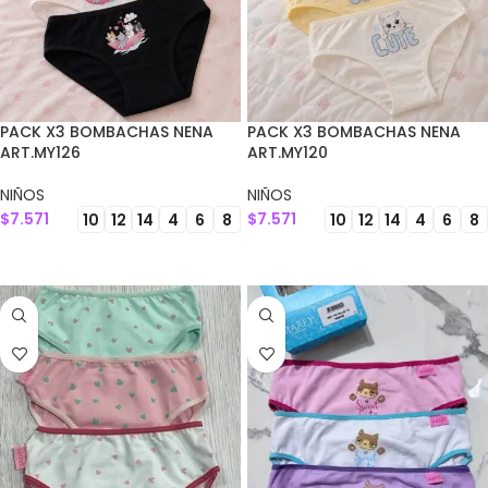
PACK X3 BOMBACHAS NENA
PACK X3 BOMBACHAS NENA
ART.MY126
ART.MY120
NIÑOS
NIÑOS
$
7.571
$
7.571
10
12
14
4
6
8
10
12
14
4
6
8
SELECCIONAR OPCIONES
SELECCIONAR OPCIONES