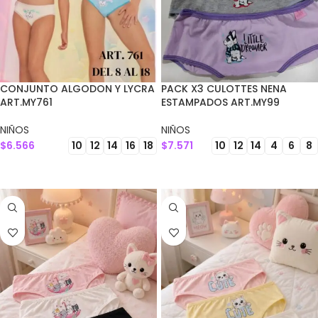
CONJUNTO ALGODON Y LYCRA
PACK X3 CULOTTES NENA
ART.MY761
ESTAMPADOS ART.MY99
NIÑOS
NIÑOS
$
6.566
$
7.571
10
12
14
16
18
10
12
14
4
6
8
SELECCIONAR OPCIONES
SELECCIONAR OPCIONES