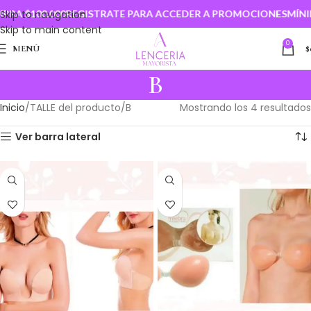
RA $100.000
Skip to navigation
REGISTRATE PARA ACCEDER A PROMOCIONES
MÍNIM
Skip to main content
0
MENÚ
$
B
Inicio
TALLE del producto
B
Mostrando los 4 resultados
Ver barra lateral