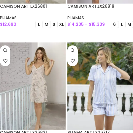
CAMISON ART.LX26801
CAMISON ART.LX26818
PIJAMAS
PIJAMAS
$
12.690
$
14.235
–
$
15.339
L
M
S
XL
6
L
M
SELECCIONAR OPCIONES
SELECCIONAR OPCIONES
CAMISON ART.LX26821
PIJAMA ART.LX26717