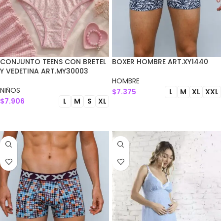
CONJUNTO TEENS CON BRETEL
BOXER HOMBRE ART.XY1440
Y VEDETINA ART.MY30003
HOMBRE
NIÑOS
$
7.375
L
M
XL
XXL
$
7.906
L
M
S
XL
SELECCIONAR OPCIONES
SELECCIONAR OPCIONES