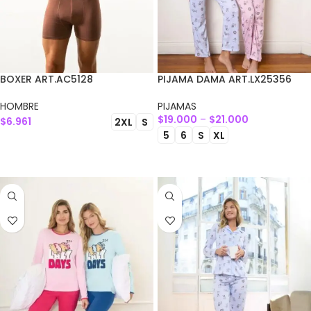
BOXER ART.AC5128
PIJAMA DAMA ART.LX25356
HOMBRE
PIJAMAS
$
19.000
–
$
21.000
$
6.961
2XL
S
5
6
S
XL
SELECCIONAR OPCIONES
SELECCIONAR OPCIONES