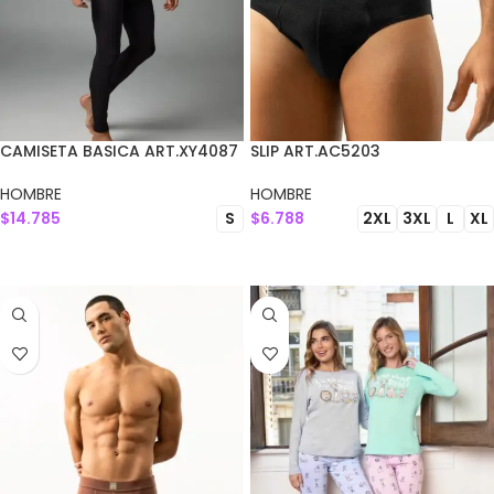
CAMISETA BASICA ART.XY4087
SLIP ART.AC5203
HOMBRE
HOMBRE
$
14.785
$
6.788
S
2XL
3XL
L
XL
SELECCIONAR OPCIONES
SELECCIONAR OPCIONES