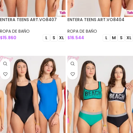
ENTERA TEENS ART.VO8407
ENTERA TEENS ART.VO8404
ROPA DE BAÑO
ROPA DE BAÑO
$
15.860
$
16.544
L
S
XL
L
M
S
XL
SELECCIONAR OPCIONES
SELECCIONAR OPCIONES