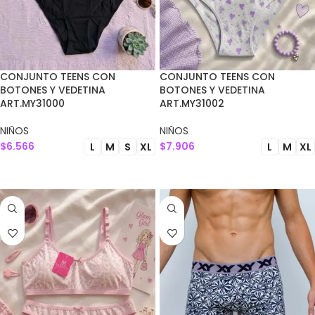
CONJUNTO TEENS CON
CONJUNTO TEENS CON
BOTONES Y VEDETINA
BOTONES Y VEDETINA
ART.MY31000
ART.MY31002
NIÑOS
NIÑOS
$
6.566
$
7.906
L
M
S
XL
L
M
XL
SELECCIONAR OPCIONES
SELECCIONAR OPCIONES