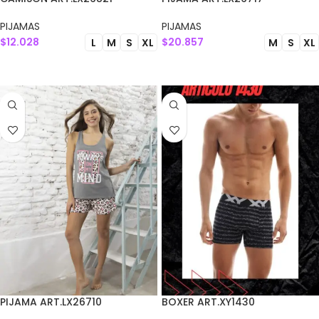
PIJAMAS
PIJAMAS
$
12.028
$
20.857
L
M
S
XL
M
S
XL
SELECCIONAR OPCIONES
SELECCIONAR OPCIONES
PIJAMA ART.LX26710
BOXER ART.XY1430