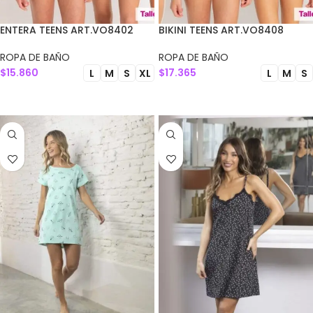
ENTERA TEENS ART.VO8402
BIKINI TEENS ART.VO8408
ROPA DE BAÑO
ROPA DE BAÑO
$
15.860
$
17.365
L
M
S
XL
L
M
S
SELECCIONAR OPCIONES
SELECCIONAR OPCIONES