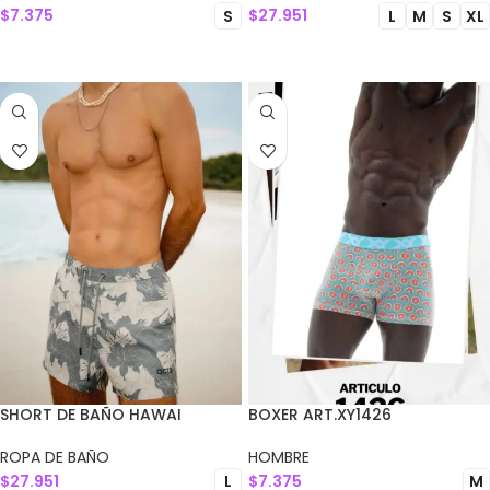
$
7.375
$
27.951
S
L
M
S
XL
SELECCIONAR OPCIONES
SELECCIONAR OPCIONES
SHORT DE BAÑO HAWAI
BOXER ART.XY1426
ROPA DE BAÑO
HOMBRE
$
27.951
$
7.375
L
M