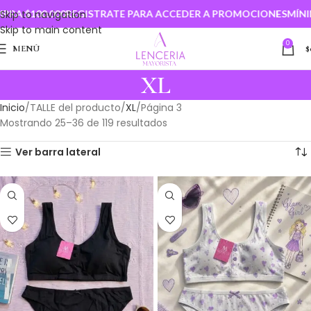
00
Skip to navigation
REGISTRATE PARA ACCEDER A PROMOCIONES
MÍNIMO DE COM
Skip to main content
0
MENÚ
$
XL
Inicio
TALLE del producto
XL
Página 3
Mostrando 25–36 de 119 resultados
Ver barra lateral