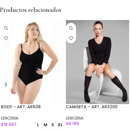
Productos relacionados
BODY – ART. AR638
CAMISETA – ART. AR3200
LENCERIA
LENCERIA
$
6.199
$
18.567
L
M
S
XL