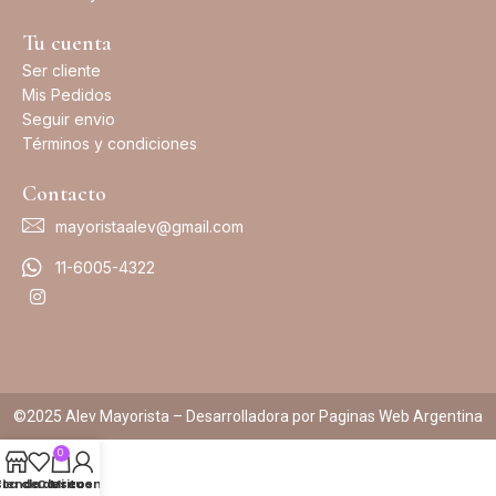
Tu cuenta
Ser cliente
Mis Pedidos
Seguir envio
Términos y condiciones
Contacto
mayoristaalev@gmail.com
11-6005-4322
©2025 Alev Mayorista – Desarrolladora por Paginas Web Argentina
0
sta de deseos
Tienda
Carrito
Mi cuenta