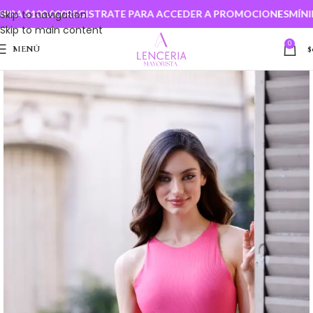
 $100.000
Skip to navigation
REGISTRATE PARA ACCEDER A PROMOCIONES
MÍNIMO
Skip to main content
0
MENÚ
$