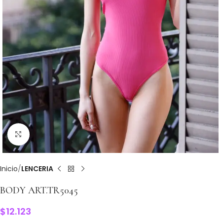
Clic para ampliar
Inicio
LENCERIA
BODY ART.TR5045
$
12.123