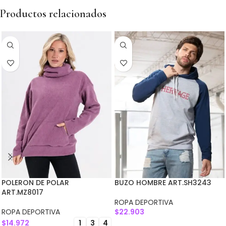
Productos relacionados
POLERON DE POLAR
BUZO HOMBRE ART.SH3243
ART.MZ8017
ROPA DEPORTIVA
ROPA DEPORTIVA
$
22.903
$
14.972
1
3
4