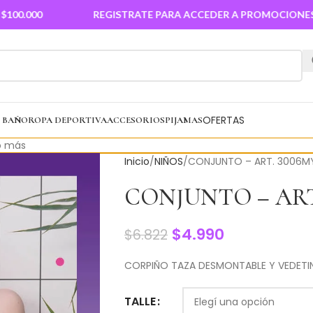
00
REGISTRATE PARA ACCEDER A PROMOCIONES
OFERTAS
E BAÑO
ROPA DEPORTIVA
ACCESORIOS
PIJAMAS
 más
Inicio
NIÑOS
CONJUNTO – ART. 3006M
CONJUNTO – ART
$
4.990
$
6.822
CORPIÑO TAZA DESMONTABLE Y VEDETI
TALLE