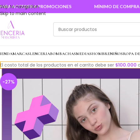
Skip to navigation
ACCEDER A PROMOCIONES
MÍNIMO DE COMPRA $100.0
Skip to main content
IENDA
MARCAS
LENCERIA
BOMBACHAS
MEDIAS
HOMBRE
NIÑOS
ROPA D
El costo total de los productos en el carrito debe ser
$
100.000
o
-27%