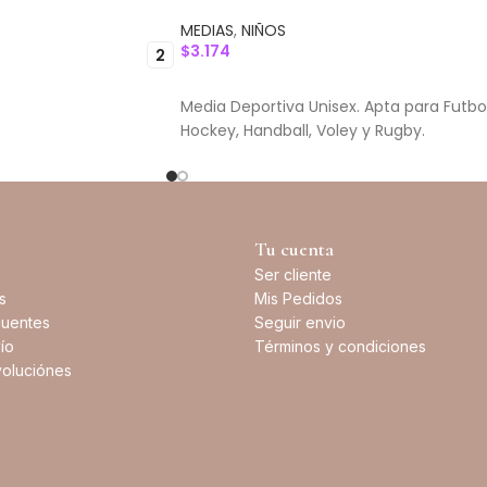
MEDIAS
,
NIÑOS
$
3.174
2
SELECCIONAR OPCIONES
IONES
Media Deportiva Unisex. Apta para Futbol
Hockey, Handball, Voley y Rugby.
Tu cuenta
Ser cliente
s
Mis Pedidos
cuentes
Seguir envio
ío
Términos y condiciones
oluciónes