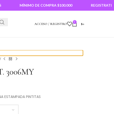
MÍNIMO DE COMPRA $100.000
REGISTRATE PARA 
0
ACCESO / REGISTRO
$
0
Y
. 3006MY
NA ESTAMPADA PINTITAS