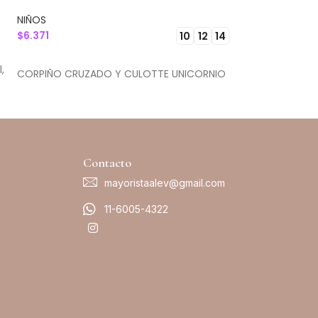
NIÑOS
NIÑOS
$
6.371
$
7.074
10
12
14
SELECCIONAR OPCIONES
SELECCIONAR 
,
CORPIÑO CRUZADO Y CULOTTE UNICORNIO
TOP DEPORTIVO Y
ALGODÒN Y LYC
Contacto
mayoristaalev@gmail.com
11-6005-4322