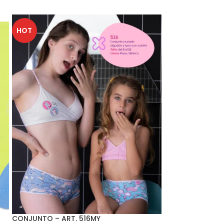
HOT
CONJUNTO – ART. 516MY
CONJUNTO – AR