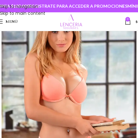
A $100.000
Skip to navigation
REGISTRATE PARA ACCEDER A PROMOCIONES
MÍNIMO
Skip to main content
0
MENÚ
$