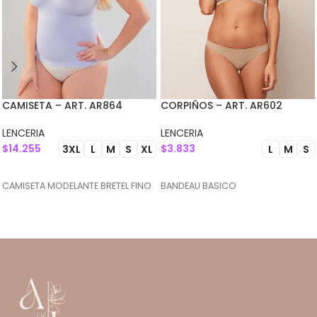
CAMISETA – ART. AR864
CORPIÑOS – ART. AR602
LENCERIA
LENCERIA
$
14.255
$
3.833
3XL
L
M
S
XL
L
M
S
SELECCIONAR OPCIONES
SELECCIONAR OPCIONES
CAMISETA MODELANTE BRETEL FINO
BANDEAU BASICO