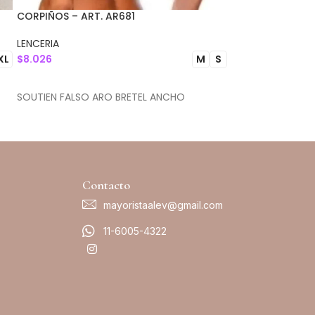
CORPIÑOS – ART. AR681
CORPIÑOS – ART.
LENCERIA
LENCERIA
$
8.026
$
8.625
XL
M
S
SELECCIONAR OPCIONES
SELECCIONAR 
SOUTIEN FALSO ARO BRETEL ANCHO
SOUTIEN TRIANG
Contacto
mayoristaalev@gmail.com
11-6005-4322