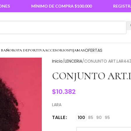
MÍNIMO DE COMPRA $100.000
REGISTRATE PAR
OFERTAS
E BAÑO
ROPA DEPORTIVA
ACCESORIOS
PIJAMAS
Inicio
LENCERIA
CONJUNTO ART.LAR44
CONJUNTO ART.L
$
10.382
LARA
TALLE
100
85
90
95