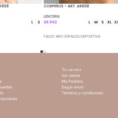
R938
CORPIÑOS – ART. AR608
LENCERIA
$
9.942
L
S
L
M
S
XL
X
IONES
SELECCIONAR OPCIONES
FALSO ARO ESPALDA DEPORTIVA
Tu cuenta
Ser cliente
s
Mis Pedidos
cuentes
Seguir envio
ío
Términos y condiciones
oluciónes