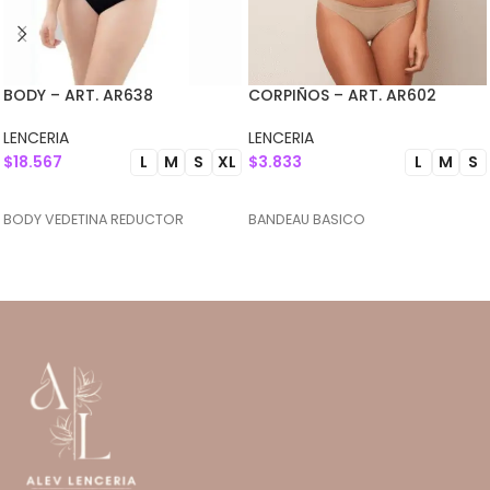
BODY – ART. AR638
CORPIÑOS – ART. AR602
LENCERIA
LENCERIA
$
18.567
$
3.833
L
M
S
XL
L
M
S
SELECCIONAR OPCIONES
SELECCIONAR OPCIONES
BODY VEDETINA REDUCTOR
BANDEAU BASICO