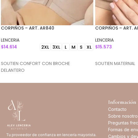
CORPIÑOS – ART. AR840
CORPIÑOS – ART. A
LENCERIA
LENCERIA
$
14.614
$
15.573
2XL
3XL
L
M
S
XL
SELECCIONAR OPCIONES
SELECCIONAR OPC
SOUTIEN CONFORT CON BROCHE
SOUTIEN MATERNAL
DELANTERO
Información
Contacto
Sobre nosotro
Preguntas fre
Formas de env
Tu proveedor de confianza en lencería mayorista.
Cambios y dev