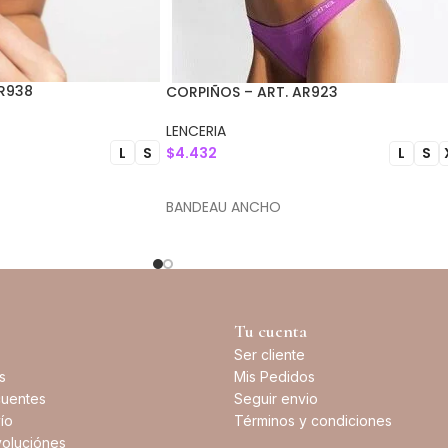
R938
CORPIÑOS – ART. AR923
LENCERIA
L
S
$
4.432
L
S
IONES
SELECCIONAR OPCIONES
BANDEAU ANCHO
Tu cuenta
Ser cliente
s
Mis Pedidos
cuentes
Seguir envio
ío
Términos y condiciones
oluciónes