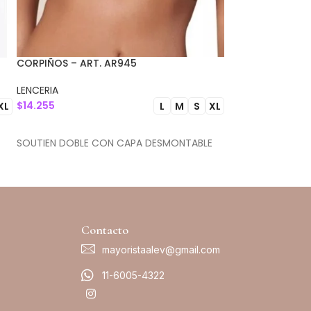
CORPIÑOS – ART. AR945
CORPIÑOS – ART
LENCERIA
LENCERIA
$
14.255
$
8.026
L
M
S
XL
XL
SELECCIONAR OPCIONES
SELECCIONAR 
SOUTIEN DOBLE CON CAPA DESMONTABLE
SOUTIEN FALSO A
Contacto
mayoristaalev@gmail.com
11-6005-4322