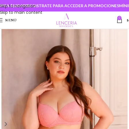
 $100.000
Skip to navigation
REGISTRATE PARA ACCEDER A PROMOCIONES
MÍNIMO
Skip to main content
0
MENÚ
$