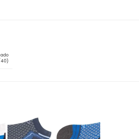
zado
/40)