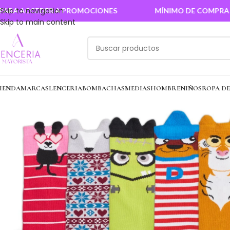
Skip to navigation
 ACCEDER A PROMOCIONES
MÍNIMO DE COMPRA $100.
Skip to main content
IENDA
MARCAS
LENCERIA
BOMBACHAS
MEDIAS
HOMBRE
NIÑOS
ROPA D