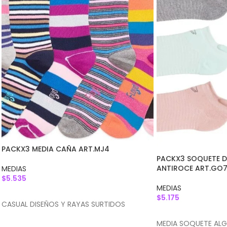
PACKX3 MEDIA CAÑA ART.MJ4
PACKX3 SOQUETE 
ANTIROCE ART.GO
MEDIAS
$
5.535
MEDIAS
AGREGAR AL CARRITO
$
5.175
CASUAL DISEÑOS Y RAYAS SURTIDOS
AGREGAR AL CARR
MEDIA SOQUETE ALG