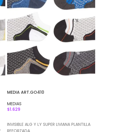
MEDIA ART.GO410
MEDIA ART.GO41
MEDIAS
MEDIAS
$
1.629
$
1.629
AGREGAR AL CARRITO
AGREGAR AL CA
INVISIBLE ALG Y LY SUPER LIVIANA PLANTILLA
INVISIBLE ALGOD
O
REFORZADA
STREECH