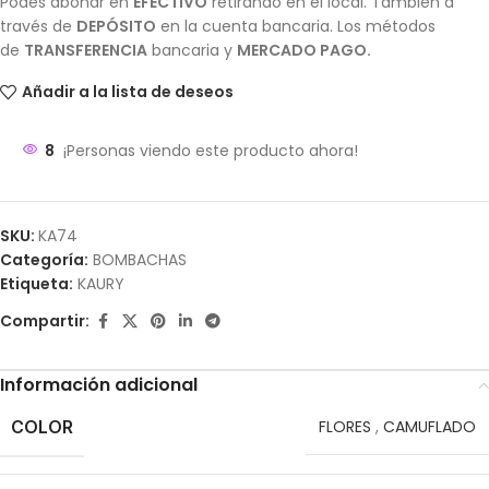
Podes abonar en
EFECTIVO
retirando en el local. También a
través de
DEPÓSITO
en la cuenta bancaria. Los métodos
de
TRANSFERENCIA
bancaria y
MERCADO PAGO.
Añadir a la lista de deseos
8
¡Personas viendo este producto ahora!
SKU:
KA74
Categoría:
BOMBACHAS
Etiqueta:
KAURY
Compartir:
Información adicional
COLOR
FLORES
,
CAMUFLADO