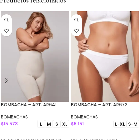
Productos relacionados
BOMBACHA – ART. AR641
BOMBACHA – ART. AR672
BOMBACHAS
BOMBACHAS
$
15.573
$
5.151
L
M
S
XL
L-XL
S-M
SELECCIONAR OPCIONES
SELECCIONAR OPCIONES