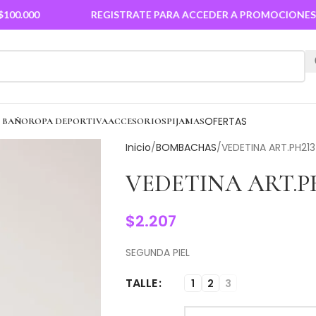
00
REGISTRATE PARA ACCEDER A PROMOCIONES
OFERTAS
E BAÑO
ROPA DEPORTIVA
ACCESORIOS
PIJAMAS
Inicio
BOMBACHAS
VEDETINA ART.PH21
VEDETINA ART.PH
$
2.207
SEGUNDA PIEL
TALLE
1
2
3