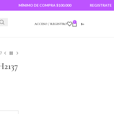
MÍNIMO DE COMPRA $100.000
REGISTRATE PARA 
0
ACCESO / REGISTRO
$
0
37
2137