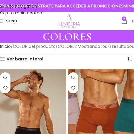
 $100.000
Skip to navigation
REGISTRATE PARA ACCEDER A PROMOCIONES
MÍNIMO
Skip to main content
0
MENÚ
$
COLORES
Inicio
COLOR del producto
COLORES
Mostrando los 6 resultados
Ver barra lateral