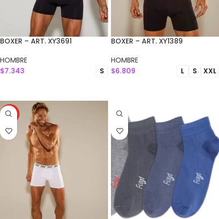
BOXER – ART. XY3691
BOXER – ART. XY1389
HOMBRE
HOMBRE
$
7.343
$
6.809
S
L
S
XXL
SELECCIONAR OPCIONES
SELECCIONAR OPCIONES
HOT