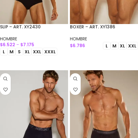
SLIP – ART. XY2430
BOXER – ART. XY1386
HOMBRE
HOMBRE
$
6.522
–
$
7.175
$
6.786
L
M
XL
XXL
L
M
S
XL
XXL
XXXL
SELECCIONAR OPCIONES
SELECCIONAR OPCIONES