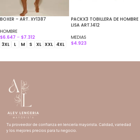
BOXER – ART. XY1387
PACKX3 TOBILLERA DE HOMBRE
LISA ART.1412
HOMBRE
$
6.647
–
$
7.312
MEDIAS
$
4.923
3XL
L
M
S
XL
XXL
4XL
SELECCIONAR OPCIONES
SELECCIONAR OPCIONES
Tu proveedor de confianza en lencería mayorista. Calidad, variedad
y los mejores precios para tu negocio.