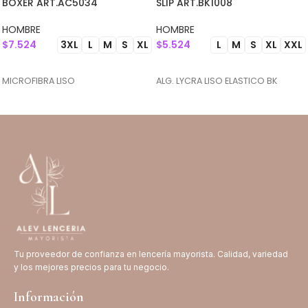
BOXER ART.AC5034
SLIP ART.BK1008
HOMBRE
HOMBRE
$
7.524
$
5.524
3XL
L
M
S
XL
L
M
S
XL
XXL
SELECCIONAR OPCIONES
SELECCIONAR OPCIONES
MICROFIBRA LISO
ALG. LYCRA LISO ELASTICO BK
Tu proveedor de confianza en lencería mayorista. Calidad, variedad
y los mejores precios para tu negocio.
Información