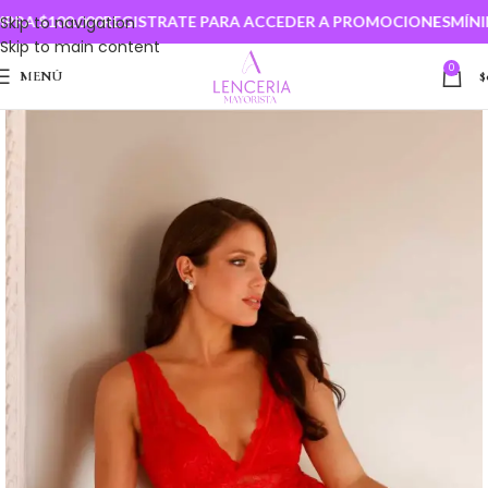
A $100.000
Skip to navigation
REGISTRATE PARA ACCEDER A PROMOCIONES
MÍNIMO
Skip to main content
0
MENÚ
$