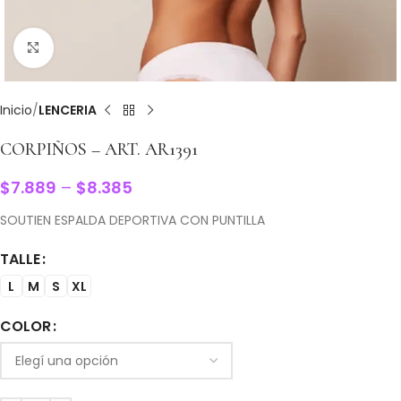
Clic para ampliar
Inicio
LENCERIA
CORPIÑOS – ART. AR1391
$
7.889
–
$
8.385
SOUTIEN ESPALDA DEPORTIVA CON PUNTILLA
TALLE
L
M
S
XL
COLOR