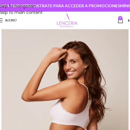
A $100.000
Skip to navigation
REGISTRATE PARA ACCEDER A PROMOCIONES
MÍNIMO
Skip to main content
0
MENÚ
$