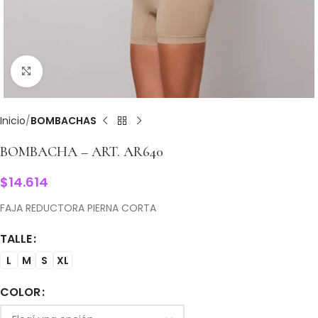
Clic para ampliar
Inicio
BOMBACHAS
BOMBACHA – ART. AR640
$
14.614
FAJA REDUCTORA PIERNA CORTA
TALLE
L
M
S
XL
COLOR