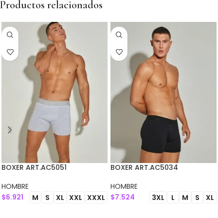
Productos relacionados
BOXER ART.AC5051
BOXER ART.AC5034
HOMBRE
HOMBRE
$
6.921
$
7.524
M
S
XL
XXL
XXXL
3XL
L
M
S
XL
SELECCIONAR OPCIONES
SELECCIONAR OPCIONES