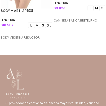
LENCERIA
$
9.823
L
M
S
BODY – ART. AR638
SELECCIONAR OPCIONES
LENCERIA
CAMISETA BASICA BRETEL FINO
$
18.567
L
M
S
XL
SELECCIONAR OPCIONES
BODY VEDETINA REDUCTOR
Tu proveedor de confianza en lencería mayorista. Calidad, variedad