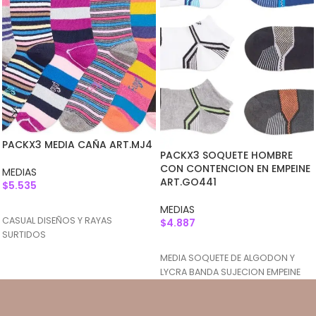
PACKX3 MEDIA CAÑA ART.MJ4
PACKX3 SOQUETE HOMBRE
CON CONTENCION EN EMPEINE
MEDIAS
ART.GO441
$
5.535
AGREGAR AL CARRITO
MEDIAS
CASUAL DISEÑOS Y RAYAS
$
4.887
SURTIDOS
AGREGAR AL CARRITO
MEDIA SOQUETE DE ALGODON Y
LYCRA BANDA SUJECION EMPEINE