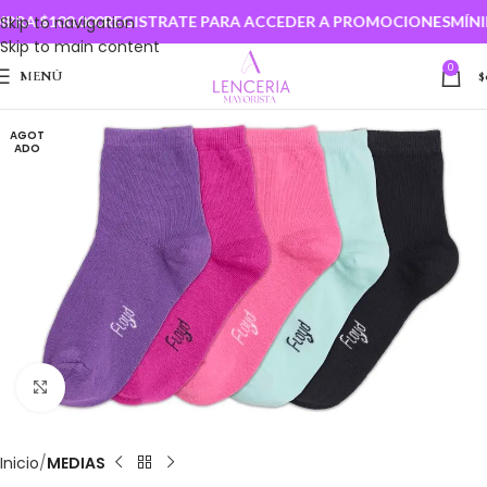
RA $100.000
Skip to navigation
REGISTRATE PARA ACCEDER A PROMOCIONES
MÍNIM
Skip to main content
0
MENÚ
$
AGOT
ADO
Clic para ampliar
Inicio
MEDIAS