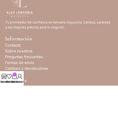
Tu proveedor de confianza en lencería mayorista. Calidad, variedad
y los mejores precios para tu negocio.
Información
Contacto
Sobre nosotros
Preguntas frecuentes
Formas de envío
Cambios y devoluciónes
0
Tu cuenta
sta de deseos
Tienda
Carrito
Mi cuenta
Ser cliente
Mis Pedidos
Seguir envio
Términos y condiciones
Contacto