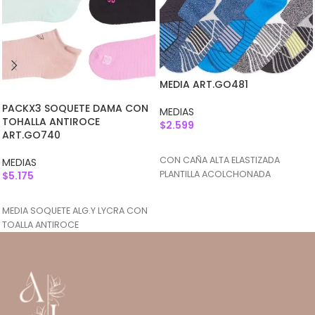
MEDIA ART.GO481
PACKX3 SOQUETE DAMA CON
MEDIAS
TOHALLA ANTIROCE
$
2.599
ART.GO740
AGREGAR AL CARRITO
CON CAÑA ALTA ELASTIZADA
MEDIAS
PLANTILLA ACOLCHONADA
$
5.175
AGREGAR AL CARRITO
MEDIA SOQUETE ALG.Y LYCRA CON
TOALLA ANTIROCE