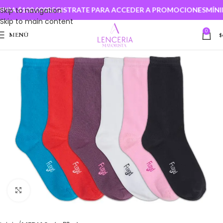
A $100.000
Skip to navigation
REGISTRATE PARA ACCEDER A PROMOCIONES
MÍNIM
Skip to main content
0
MENÚ
$
Clic para ampliar