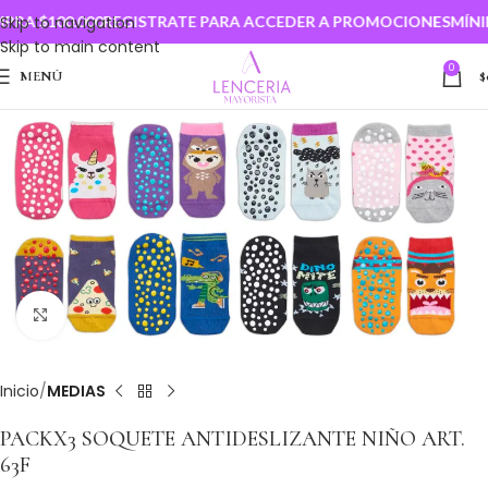
RA $100.000
Skip to navigation
REGISTRATE PARA ACCEDER A PROMOCIONES
MÍNIM
Skip to main content
0
MENÚ
$
Clic para ampliar
Inicio
MEDIAS
PACKX3 SOQUETE ANTIDESLIZANTE NIÑO ART.
63F