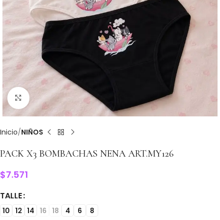
Clic para ampliar
Inicio
NIÑOS
PACK X3 BOMBACHAS NENA ART.MY126
$
7.571
TALLE
10
12
14
16
18
4
6
8