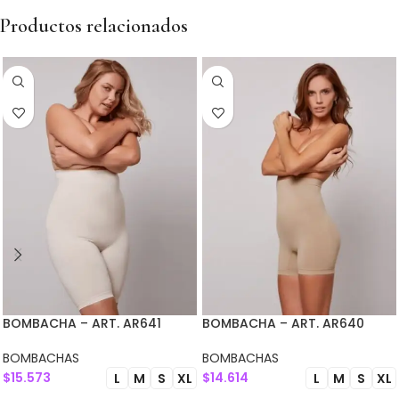
Productos relacionados
BOMBACHA – ART. AR641
BOMBACHA – ART. AR640
BOMBACHAS
BOMBACHAS
$
15.573
$
14.614
L
M
S
XL
L
M
S
XL