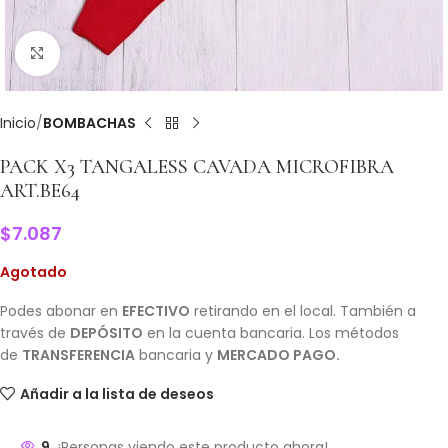
Clic para ampliar
Inicio
BOMBACHAS
PACK X3 TANGALESS CAVADA MICROFIBRA
ART.BE64
$
7.087
Agotado
Podes abonar en
EFECTIVO
retirando en el local. También a
través de
DEPÓSITO
en la cuenta bancaria. Los métodos
de
TRANSFERENCIA
bancaria y
MERCADO PAGO.
Añadir a la lista de deseos
9
¡Personas viendo este producto ahora!