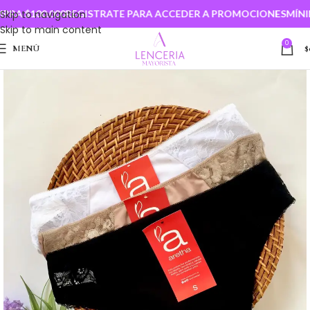
A $100.000
Skip to navigation
REGISTRATE PARA ACCEDER A PROMOCIONES
MÍNIM
Skip to main content
0
MENÚ
$