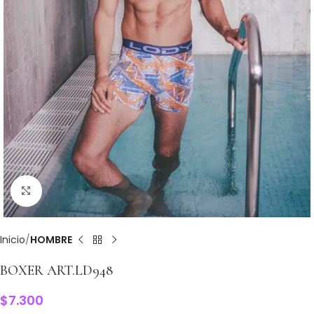
Clic para ampliar
Inicio
HOMBRE
BOXER ART.LD948
$
7.300