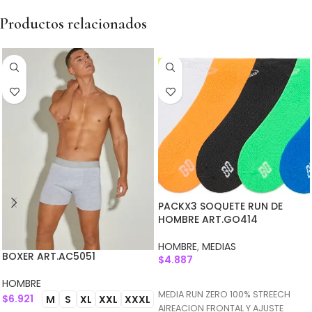
Productos relacionados
PACKX3 SOQUETE RUN DE
HOMBRE ART.GO414
HOMBRE
,
MEDIAS
BOXER ART.AC5051
$
4.887
AGREGAR AL CARRITO
HOMBRE
MEDIA RUN ZERO 100% STREECH
$
6.921
M
S
XL
XXL
XXXL
AIREACION FRONTAL Y AJUSTE